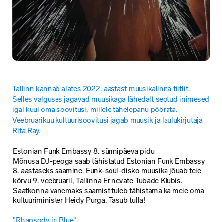
Tallinn kannab alates 2022. aastast muusikalinna tiitlit. 
Selles valguses jagavad muusikaga lähedalt seotud inimesed 
igal kuul oma soovitusi, millele tähelepanu pöörata. 
Veebruarikuu kultuurisoovitusi jagab muusik ja laulukirjutaja 
Rita Ray.
Mõnusa DJ-peoga saab tähistatud Estonian Funk Embassy 
8. aastaseks saamine. Funk-soul-disko muusika jõuab teie 
kõrvu 9. veebruaril, Tallinna Erinevate Tubade Klubis. 
Saatkonna vanemaks saamist tuleb tähistama ka meie oma 