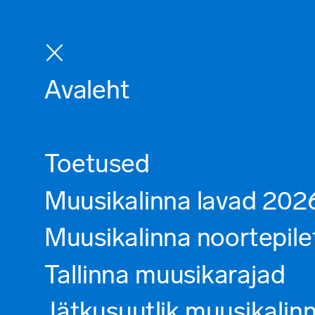
Avaleht
Muusikalinna lavad 202
Toetused
Muusikalinna lavad 202
Muusikalinna noortepile
Tallinna muusikarajad
Jätkusuutlik muusikalin