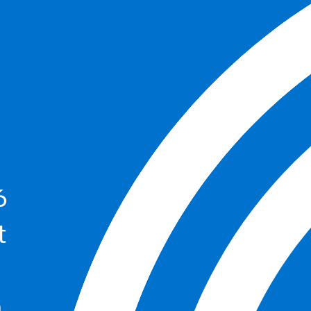
6
6
t
n