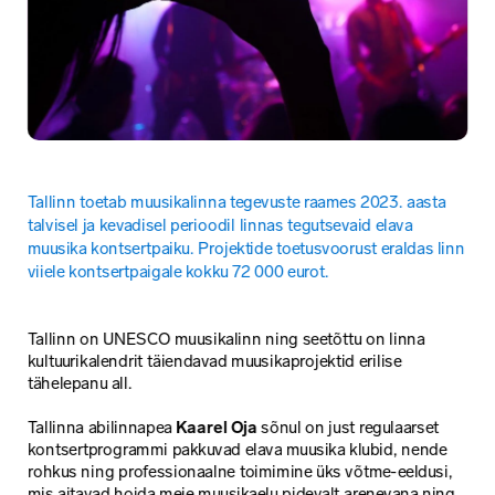
Tallinn toetab muusikalinna tegevuste raames 2023. aasta 
talvisel ja kevadisel perioodil linnas tegutsevaid elava 
muusika kontsertpaiku. Projektide toetusvoorust eraldas linn 
viiele kontsertpaigale kokku 72 000 eurot.
Tallinn on UNESCO muusikalinn ning seetõttu on linna 
kultuurikalendrit täiendavad muusikaprojektid erilise 
tähelepanu all.
Tallinna abilinnapea 
Kaarel Oja
 sõnul on just regulaarset 
kontsertprogrammi pakkuvad elava muusika klubid, nende 
rohkus ning professionaalne toimimine üks võtme-eeldusi, 
mis aitavad hoida meie muusikaelu pidevalt arenevana ning 