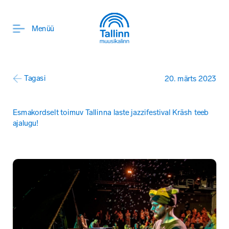
ENG
Menüü
Tagasi
20. märts 2023
Esmakordselt toimuv Tallinna laste jazzifestival Kräsh teeb 
ajalugu!