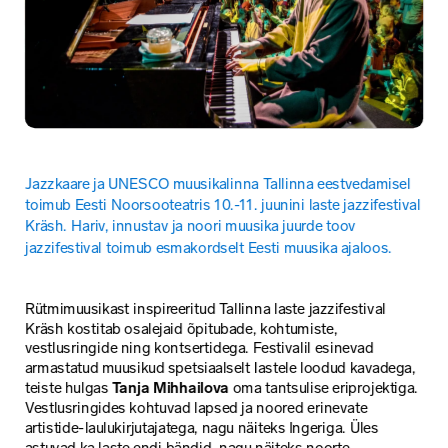
Jazzkaare ja UNESCO muusikalinna Tallinna eestvedamisel 
toimub Eesti Noorsooteatris 10.-11. juunini laste jazzifestival 
Kräsh. Hariv, innustav ja noori muusika juurde toov 
jazzifestival toimub esmakordselt Eesti muusika ajaloos.
Rütmimuusikast inspireeritud Tallinna laste jazzifestival 
Kräsh kostitab osalejaid õpitubade, kohtumiste, 
vestlusringide ning kontsertidega. Festivalil esinevad 
armastatud muusikud spetsiaalselt lastele loodud kavadega, 
teiste hulgas 
Tanja Mihhailova
 oma tantsulise eriprojektiga. 
Vestlusringides kohtuvad lapsed ja noored erinevate 
artistide-laulukirjutajatega, nagu näiteks Ingeriga. Üles 