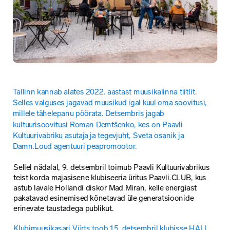
Tallinn kannab alates 2022. aastast muusikalinna tiitlit. 
Selles valguses jagavad muusikud igal kuul oma soovitusi, 
millele tähelepanu pöörata. Detsembris jagab 
kultuurisoovitusi Roman Demtšenko, kes on Paavli 
Kultuurivabriku asutaja ja tegevjuht, Sveta osanik ja 
Damn.Loud agentuuri peapromootor.
Sellel nädalal, 9. detsembril toimub Paavli Kultuurivabrikus 
teist korda majasisene klubiseeria üritus Paavli.CLUB, kus 
astub lavale Hollandi diskor Mad Miran, kelle energiast 
pakatavad esinemised kõnetavad üle generatsioonide 
erinevate taustadega publikut.
Klubimuusikasari Vürts toob 15. detsembril klubisse HALL 